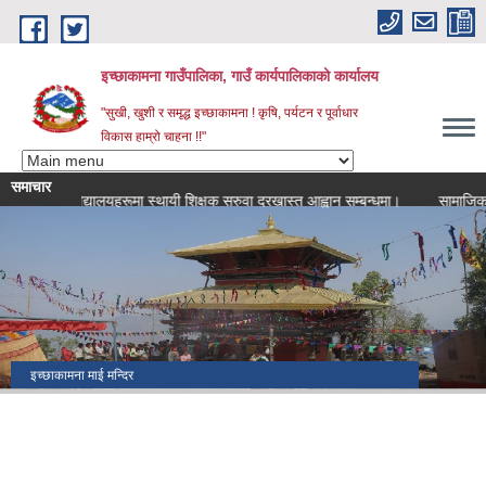
Skip to main content
इच्छाकामना गाउँपालिका, गाउँ कार्यपालिकाको कार्यालय
"सुखी, खुशी र समृद्ध इच्छाकामना ! कृषि, पर्यटन र पूर्वाधार
विकास हाम्रो चाहना !!"
समाचार
िभिन्न विद्यालयहरूमा स्थायी शिक्षक सरुवा दरखास्त आह्वान सम्बन्धमा।
सामाजिक सुरक्षा
ऐतिहासिक स्थाल उपरदाङ्गढी
सिराईचुली (चितवन जिल्लाको अग्लो स्थान)
लामो झरना जलविरे
इच्छाकामना माई मन्दिर