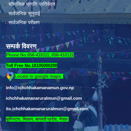
चौमासिक प्रगति प्रतिवेदन
सार्वजनिक सुनुवाई
सार्वजनिक परीक्षण
सम्पर्क विवरण
Phone No.056-410111, 056-410122
Toll Free No.18105000200
Locate in google maps
info@ichchhakamanamun.gov.np
ichchhakamanaruralmun@gmail.com
ito.ichchhakamanaruralmun@gmail.com
​
कुरिनटार, चितवन, बागमती प्रदेश, नेपाल