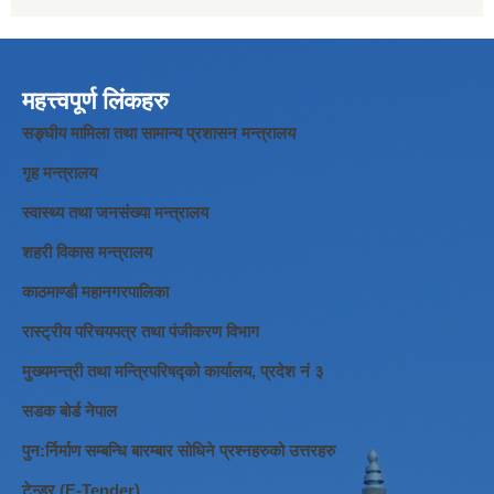
महत्त्वपूर्ण लिंकहरु
सङ्घीय मामिला तथा सामान्य प्रशासन मन्त्रालय
गृह मन्त्रालय
स्वास्थ्य तथा जनसंख्या मन्त्रालय
शहरी विकास मन्त्रालय
काठमाण्डौ महानगरपालिका
रास्ट्रीय परिचयपत्र तथा पंजीकरण विभाग
मुख्यमन्त्री तथा मन्त्रिपरिषद्को कार्यालय, प्रदेश नं ३
सडक बोर्ड नेपाल
पुन:र्निर्माण सम्बन्धि बारम्बार सोधिने प्रश्नहरुको उत्तरहरु
टेन्डर (E-Tender)