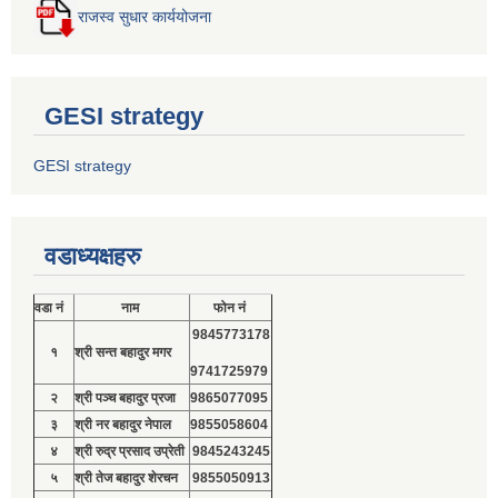
राजस्व सुधार कार्ययोजना
GESI strategy
GESI strategy
वडाध्यक्षहरु
वडा नं
नाम
फोन नं
9845773178
१
श्री सन्त बहादुर मगर
9741725979
२
श्री पञ्च बहादुर प्रजा
9865077095
३
श्री नर बहादुर नेपाल
9855058604
४
श्री रुद्र प्रसाद उप्रेती
9845243245
५
श्री तेज बहादुर शेरचन
9855050913