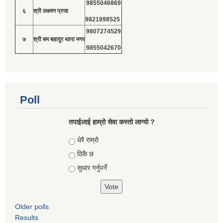
9855046869
६
श्री लक्ष्मण प्रजा
9821898525
9807274529
७
श्री बम बहादुर थापा मगर
9855042670
Poll
तपाईलाई हाम्रो सेवा कस्तो लाग्यो ?
Choices
धेरै राम्रो
ठिकै छ
सुधार गर्नुपर्ने
Older polls
Results