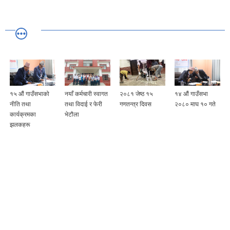
१५ औं गाउँसभाको
नयाँ कर्मचारी स्वागत
२०८१ जेष्ठ १५
१४ औं गाउँसभा
ी
नीति तथा
तथा विदाई र फेरी
गणतन्त्र दिवस
२०८० माघ १० गते
कार्यक्रमका
भेटौला
झलकहरू