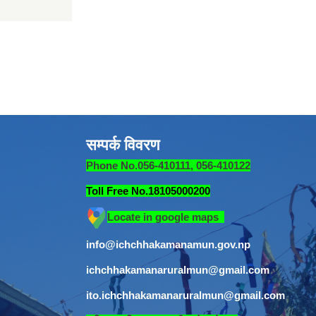
सम्पर्क विवरण
Phone No.056-410111, 056-410122
Toll Free No.18105000200
Locate in google maps
info@ichchhakamanamun.gov.np
ichchhakamanaruralmun@gmail.com
ito.ichchhakamanaruralmun@gmail.com
​