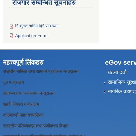
रोजगार सम्बन्धित सूचनाहरु
नि:शुल्क तालिम दिने सम्बन्धमा
Application Form
महत्त्वपूर्ण लिंकहरु
eGov serv
सङ्घीय मामिला तथा सामान्य प्रशासन मन्त्रालय
घटना दर्ता
सामाजिक सुरक्ष
गृह मन्त्रालय
नागरिक वडापत्
स्वास्थ्य तथा जनसंख्या मन्त्रालय
शहरी विकास मन्त्रालय
काठमाण्डौ महानगरपालिका
रास्ट्रीय परिचयपत्र तथा पंजीकरण विभाग