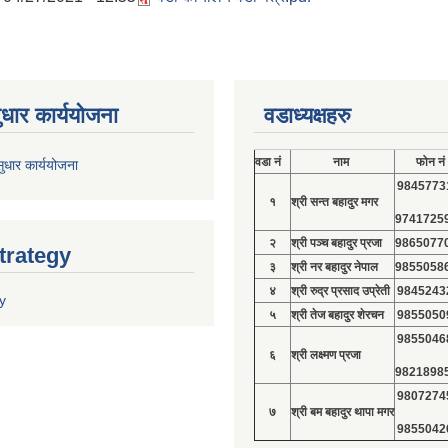
ुधार कार्ययोजना
वडाध्यक्षहरु
वडा नं
नाम
फोन नं
ुधार कार्ययोजना
9845773
१
श्री सन्त बहादुर मगर
9741725
२
श्री पञ्च बहादुर प्रजा
9865077
trategy
३
श्री नर बहादुर नेपाल
9855058
४
श्री रुद्र प्रसाद उप्रेती
9845243
y
५
श्री तेज बहादुर शेरचन
9855050
9855046
६
श्री लक्ष्मण प्रजा
9821898
9807274
७
श्री बम बहादुर थापा मगर
9855042