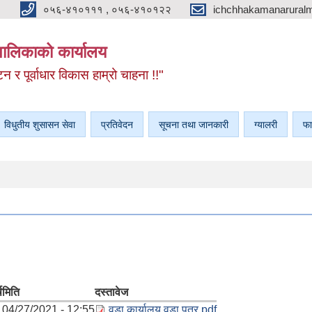
०५६-४१०१११ , ०५६-४१०१२२
ichchhakamanarural
यपालिकाको कार्यालय
टन र पूर्वाधार विकास हाम्रो चाहना !!"
विधुतीय शुसासन सेवा
प्रतिवेदन
सूचना तथा जानकारी
ग्यालरी
फा
ष
मिति
दस्तावेज
04/27/2021 - 12:55
वडा कार्यालय वडा पत्र.pdf