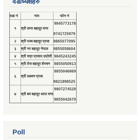
वडाध्यक्षहरु
वडा नं
नाम
फोन नं
9845773178
१
श्री सन्त बहादुर मगर
9741725979
२
श्री पञ्च बहादुर प्रजा
9865077095
३
श्री नर बहादुर नेपाल
9855058604
४
श्री रुद्र प्रसाद उप्रेती
9845243245
५
श्री तेज बहादुर शेरचन
9855050913
9855046869
६
श्री लक्ष्मण प्रजा
9821898525
9807274529
७
श्री बम बहादुर थापा मगर
9855042670
Poll