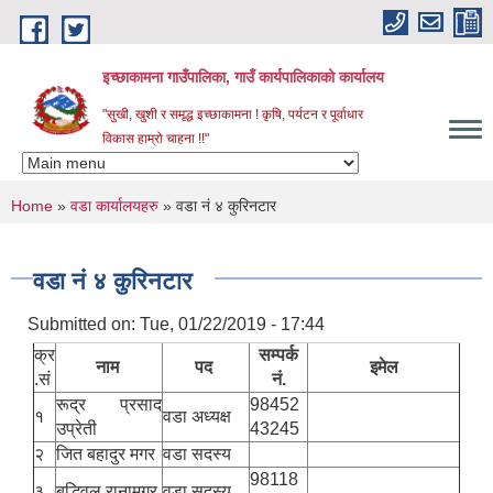
Skip to main content
इच्छाकामना गाउँपालिका, गाउँ कार्यपालिकाको कार्यालय
"सुखी, खुशी र समृद्ध इच्छाकामना ! कृषि, पर्यटन र पूर्वाधार
विकास हाम्रो चाहना !!"
You are here
Home
»
वडा कार्यालयहरु
» वडा नं ४ कुरिनटार
वडा नं ४ कुरिनटार
Submitted on:
Tue, 01/22/2019 - 17:44
क्र
सम्पर्क
नाम
पद
इमेल
.सं
नं.
रूद्र प्रसाद
98452
१
वडा अध्यक्ष
उप्रेती
43245
२
जित बहादुर मगर
वडा सदस्य
98118
३
बुद्धिवल रानामगर
वडा सदस्य