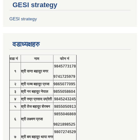
GESI strategy
GESI strategy
वडाध्यक्षहरु
वडा नं
नाम
फोन नं
9845773178
१
श्री सन्त बहादुर मगर
9741725979
२
श्री पञ्च बहादुर प्रजा
9865077095
३
श्री नर बहादुर नेपाल
9855058604
४
श्री रुद्र प्रसाद उप्रेती
9845243245
५
श्री तेज बहादुर शेरचन
9855050913
9855046869
६
श्री लक्ष्मण प्रजा
9821898525
9807274529
७
श्री बम बहादुर थापा मगर