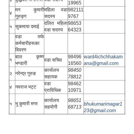
19965
मन कुमारी
महिला वडा
982111
४
गुरुङ्ग
सदस्य
9767
दलित महिला
98653
५
सुकमाया दमाई
वडा सदस्य
64323
वडा तर्फ
कर्मचारीहरूका
विवरण
बाल कृष्ण
98496
ward4ichchhakam
१
वडा सचिव
भण्डारी
16560
ana@gmail.com
कार्यालय
98450
२
नरेन्द्र गुरुङ
सहायक
78812
वडा
98462
४
नवराज भट्ट
प्राविधिक
10971
कार्यालय
98651
५
भु कुमारी मगर
bhukumarimagar1
सहयोगी
68713
23@gmail.com