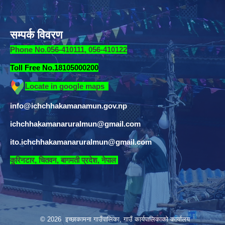
सम्पर्क विवरण
Phone No.056-410111, 056-410122
Toll Free No.18105000200
Locate in google maps
info@ichchhakamanamun.gov.np
ichchhakamanaruralmun@gmail.com
ito.ichchhakamanaruralmun@gmail.com
​
कुरिनटार, चितवन, बागमती प्रदेश, नेपाल
© 2026 इच्छाकामना गाउँपालिका, गाउँ कार्यपालिकाको कार्यालय