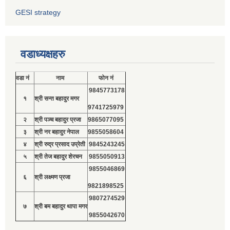
GESI strategy
वडाध्यक्षहरु
वडा नं
नाम
फोन नं
9845773178
१
श्री सन्त बहादुर मगर
9741725979
२
श्री पञ्च बहादुर प्रजा
9865077095
३
श्री नर बहादुर नेपाल
9855058604
४
श्री रुद्र प्रसाद उप्रेती
9845243245
५
श्री तेज बहादुर शेरचन
9855050913
9855046869
६
श्री लक्ष्मण प्रजा
9821898525
9807274529
७
श्री बम बहादुर थापा मगर
9855042670