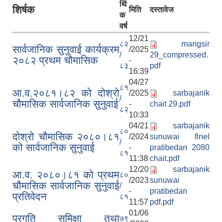
र्थि
शिर्षक
मिति
दस्तावेज
क
वर्ष
12/21
८२
mangsir
सार्वजानिक सुनुवाई कार्यक्रम
/2025
/
29_compressed.
२०८२ प्रथम चौमासिक
-
८३
pdf
16:39
04/27
८१
आ.व.२०८१।८२ को दोश्रो
/2025
sarbajanik
/
चौमासिक सार्वजानिक सुनुवाई
-
chait 29.pdf
८२
10:33
04/21
sarbajanik
८०
दोश्रो चौमासिक २०८०।८१
/2024
sunuwai finel
/
को सार्वजानिक सुनुवाई
-
pratibedan 2080
८१
11:38
chait.pdf
12/20
sarbajanik
आ.व. २०८०।८१ को प्रथम
८०
/2023
sunuwai
चौमासिक सार्वजानिक सुनुवाई
/
-
pratibedan
प्रतिवेदन
८१
11:57
pdf.pdf
01/06
प्रगति समिक्षा तथा
७९