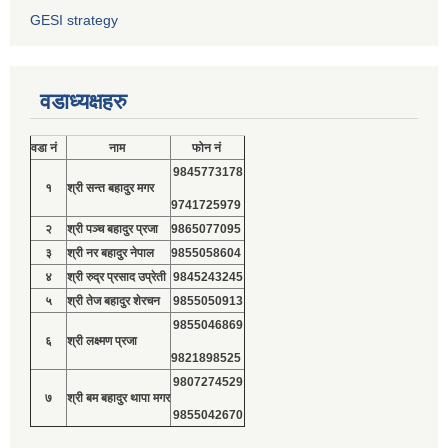
GESI strategy
वडाध्यक्षहरु
वडा नं
नाम
फोन नं
9845773178
१
श्री सन्त बहादुर मगर
9741725979
२
श्री पञ्च बहादुर प्रजा
9865077095
३
श्री नर बहादुर नेपाल
9855058604
४
श्री रुद्र प्रसाद उप्रेती
9845243245
५
श्री तेज बहादुर शेरचन
9855050913
9855046869
६
श्री लक्ष्मण प्रजा
9821898525
9807274529
७
श्री बम बहादुर थापा मगर
9855042670