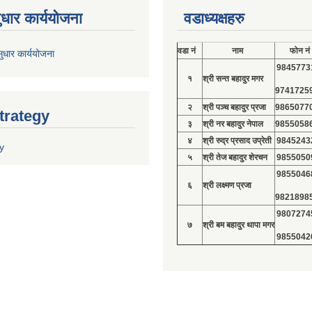
ुधार कार्ययोजना
वडाध्यक्षहरु
वडा नं
नाम
फोन नं
ुधार कार्ययोजना
9845773
१
श्री सन्त बहादुर मगर
9741725
२
श्री पञ्च बहादुर प्रजा
9865077
trategy
३
श्री नर बहादुर नेपाल
9855058
४
श्री रुद्र प्रसाद उप्रेती
9845243
y
५
श्री तेज बहादुर शेरचन
9855050
9855046
६
श्री लक्ष्मण प्रजा
9821898
9807274
७
श्री बम बहादुर थापा मगर
9855042