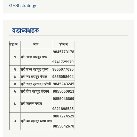
GESI strategy
वडाध्यक्षहरु
वडा नं
नाम
फोन नं
9845773178
१
श्री सन्त बहादुर मगर
9741725979
२
श्री पञ्च बहादुर प्रजा
9865077095
३
श्री नर बहादुर नेपाल
9855058604
४
श्री रुद्र प्रसाद उप्रेती
9845243245
५
श्री तेज बहादुर शेरचन
9855050913
9855046869
६
श्री लक्ष्मण प्रजा
9821898525
9807274529
७
श्री बम बहादुर थापा मगर
9855042670