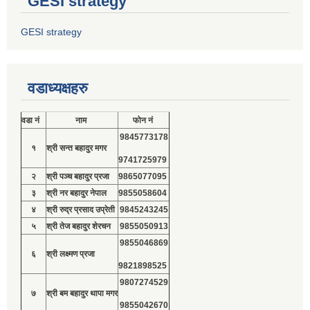
GESI strategy
GESI strategy
वडाध्यक्षहरु
वडा नं
नाम
फोन नं
9845773178
१
श्री सन्त बहादुर मगर
9741725979
२
श्री पञ्च बहादुर प्रजा
9865077095
३
श्री नर बहादुर नेपाल
9855058604
४
श्री रुद्र प्रसाद उप्रेती
9845243245
५
श्री तेज बहादुर शेरचन
9855050913
9855046869
६
श्री लक्ष्मण प्रजा
9821898525
9807274529
७
श्री बम बहादुर थापा मगर
9855042670