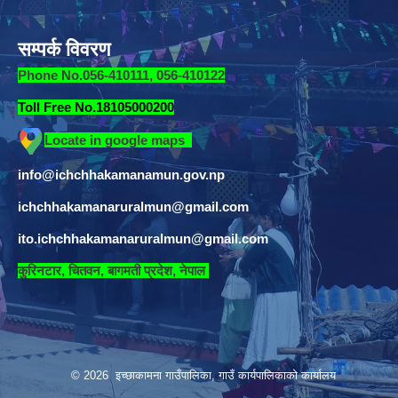
सम्पर्क विवरण
Phone No.056-410111, 056-410122
Toll Free No.18105000200
Locate in google maps
info@ichchhakamanamun.gov.np
ichchhakamanaruralmun@gmail.com
ito.ichchhakamanaruralmun@gmail.com
​
कुरिनटार, चितवन, बागमती प्रदेश, नेपाल
© 2026 इच्छाकामना गाउँपालिका, गाउँ कार्यपालिकाको कार्यालय