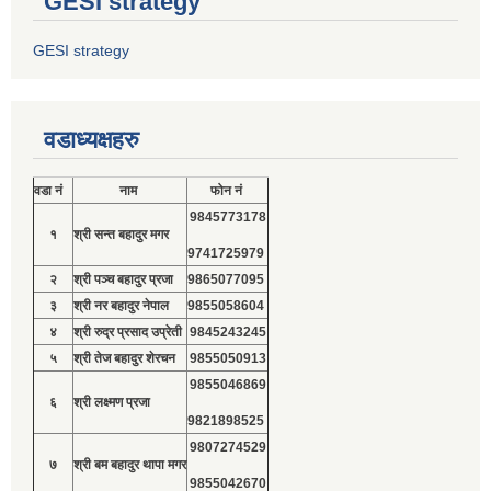
GESI strategy
GESI strategy
वडाध्यक्षहरु
वडा नं
नाम
फोन नं
9845773178
१
श्री सन्त बहादुर मगर
9741725979
२
श्री पञ्च बहादुर प्रजा
9865077095
३
श्री नर बहादुर नेपाल
9855058604
४
श्री रुद्र प्रसाद उप्रेती
9845243245
५
श्री तेज बहादुर शेरचन
9855050913
9855046869
६
श्री लक्ष्मण प्रजा
9821898525
9807274529
७
श्री बम बहादुर थापा मगर
9855042670