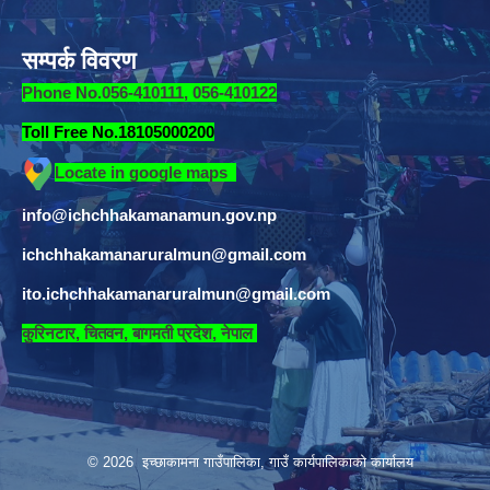
सम्पर्क विवरण
Phone No.056-410111, 056-410122
Toll Free No.18105000200
Locate in google maps
info@ichchhakamanamun.gov.np
ichchhakamanaruralmun@gmail.com
ito.ichchhakamanaruralmun@gmail.com
​
कुरिनटार, चितवन, बागमती प्रदेश, नेपाल
© 2026 इच्छाकामना गाउँपालिका, गाउँ कार्यपालिकाको कार्यालय