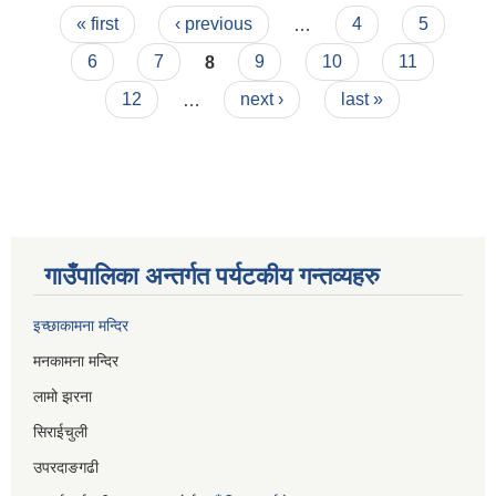
Pages
को रातो किताब
« first
‹ previous
…
4
5
6
7
8
9
10
11
12
…
next ›
last »
गाउँपालिका अन्तर्गत पर्यटकीय गन्तव्यहरु
इच्छाकामना मन्दिर
मनकामना मन्दिर
लामो झरना
सिराईचुली
उपरदाङगढी