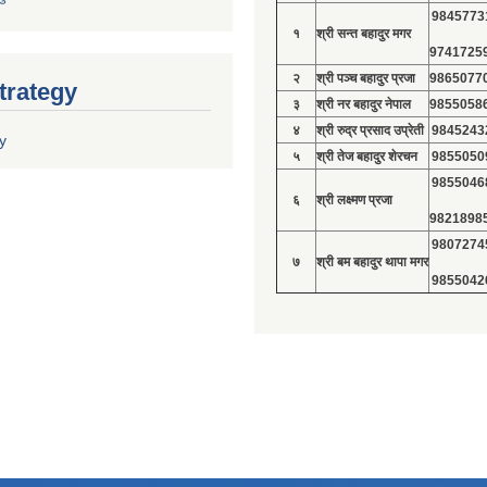
9845773
१
श्री सन्त बहादुर मगर
9741725
२
श्री पञ्च बहादुर प्रजा
9865077
trategy
३
श्री नर बहादुर नेपाल
9855058
४
श्री रुद्र प्रसाद उप्रेती
9845243
y
५
श्री तेज बहादुर शेरचन
9855050
9855046
६
श्री लक्ष्मण प्रजा
9821898
9807274
७
श्री बम बहादुर थापा मगर
9855042