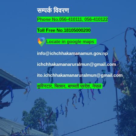
सम्पर्क विवरण
Phone No.056-410111, 056-410122
Toll Free No.18105000200
Locate in google maps
info@ichchhakamanamun.gov.np
ichchhakamanaruralmun@gmail.com
ito.ichchhakamanaruralmun@gmail.com
​
कुरिनटार, चितवन, बागमती प्रदेश, नेपाल