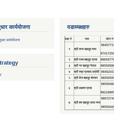
ुधार कार्ययोजना
वडाध्यक्षहरु
वडा नं
नाम
फोन नं
ुधार कार्ययोजना
9845773
१
श्री सन्त बहादुर मगर
9741725
२
श्री पञ्च बहादुर प्रजा
9865077
trategy
३
श्री नर बहादुर नेपाल
9855058
४
श्री रुद्र प्रसाद उप्रेती
9845243
y
५
श्री तेज बहादुर शेरचन
9855050
9855046
६
श्री लक्ष्मण प्रजा
9821898
9807274
७
श्री बम बहादुर थापा मगर
9855042