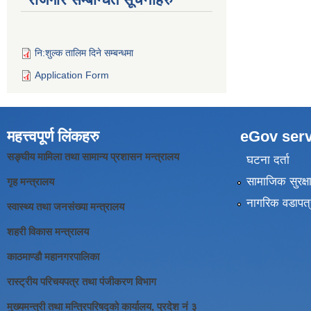
नि:शुल्क तालिम दिने सम्बन्धमा
Application Form
महत्त्वपूर्ण लिंकहरु
eGov serv
सङ्घीय मामिला तथा सामान्य प्रशासन मन्त्रालय
घटना दर्ता
सामाजिक सुरक्ष
गृह मन्त्रालय
नागरिक वडापत्
स्वास्थ्य तथा जनसंख्या मन्त्रालय
शहरी विकास मन्त्रालय
काठमाण्डौ महानगरपालिका
रास्ट्रीय परिचयपत्र तथा पंजीकरण विभाग
मुख्यमन्त्री तथा मन्त्रिपरिषद्को कार्यालय, प्रदेश नं ३