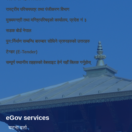
रास्ट्रीय परिचयपत्र तथा पंजीकरण विभाग
मुख्यमन्त्री तथा मन्त्रिपरिषद्को कार्यालय, प्रदेश नं ३
सडक बोर्ड नेपाल
पुन:र्निर्माण सम्बन्धि बारम्बार सोधिने प्रश्नहरुको उत्तरहरु
टेन्डर (E-Tender)
सम्पूर्ण स्थानीय तहहरुको वेबसाइट हेर्न यहाँ क्लिक गर्नुहोस्
eGov services
घटना दर्ता