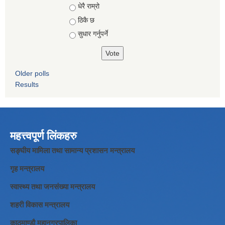
Choices
धेरै राम्रो
ठिकै छ
सुधार गर्नुपर्ने
Older polls
Results
महत्त्वपूर्ण लिंकहरु
सङ्घीय मामिला तथा सामान्य प्रशासन मन्त्रालय
गृह मन्त्रालय
स्वास्थ्य तथा जनसंख्या मन्त्रालय
शहरी विकास मन्त्रालय
काठमाण्डौ महानगरपालिका