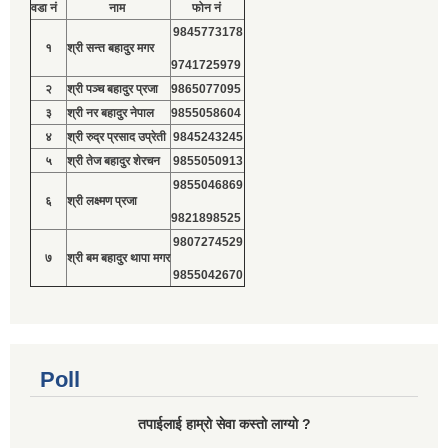
वडा नं
नाम
फोन नं
9845773178
१
श्री सन्त बहादुर मगर
9741725979
२
श्री पञ्च बहादुर प्रजा
9865077095
३
श्री नर बहादुर नेपाल
9855058604
४
श्री रुद्र प्रसाद उप्रेती
9845243245
५
श्री तेज बहादुर शेरचन
9855050913
9855046869
६
श्री लक्ष्मण प्रजा
9821898525
9807274529
७
श्री बम बहादुर थापा मगर
9855042670
Poll
तपाईलाई हाम्रो सेवा कस्तो लाग्यो ?