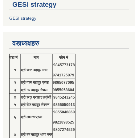
GESI strategy
GESI strategy
वडाध्यक्षहरु
वडा नं
नाम
फोन नं
9845773178
१
श्री सन्त बहादुर मगर
9741725979
२
श्री पञ्च बहादुर प्रजा
9865077095
३
श्री नर बहादुर नेपाल
9855058604
४
श्री रुद्र प्रसाद उप्रेती
9845243245
५
श्री तेज बहादुर शेरचन
9855050913
9855046869
६
श्री लक्ष्मण प्रजा
9821898525
9807274529
७
श्री बम बहादुर थापा मगर