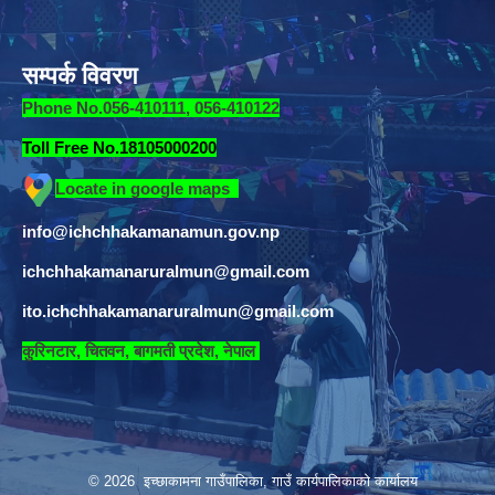
सम्पर्क विवरण
Phone No.056-410111, 056-410122
Toll Free No.18105000200
Locate in google maps
info@ichchhakamanamun.gov.np
ichchhakamanaruralmun@gmail.com
ito.ichchhakamanaruralmun@gmail.com
​
कुरिनटार, चितवन, बागमती प्रदेश, नेपाल
© 2026 इच्छाकामना गाउँपालिका, गाउँ कार्यपालिकाको कार्यालय