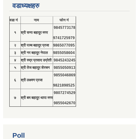
वडाध्यक्षहरु
वडा नं
नाम
फोन नं
9845773178
१
श्री सन्त बहादुर मगर
9741725979
२
श्री पञ्च बहादुर प्रजा
9865077095
३
श्री नर बहादुर नेपाल
9855058604
४
श्री रुद्र प्रसाद उप्रेती
9845243245
५
श्री तेज बहादुर शेरचन
9855050913
9855046869
६
श्री लक्ष्मण प्रजा
9821898525
9807274529
७
श्री बम बहादुर थापा मगर
9855042670
Poll