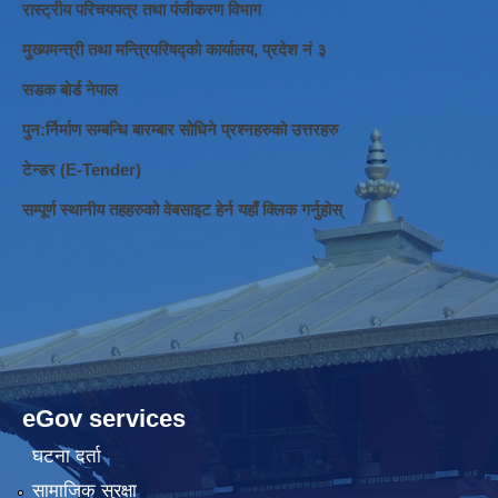
रास्ट्रीय परिचयपत्र तथा पंजीकरण विभाग
मुख्यमन्त्री तथा मन्त्रिपरिषद्को कार्यालय, प्रदेश नं ३
सडक बोर्ड नेपाल
पुन:र्निर्माण सम्बन्धि बारम्बार सोधिने प्रश्नहरुको उत्तरहरु
टेन्डर (E-Tender)
सम्पूर्ण स्थानीय तहहरुको वेबसाइट हेर्न यहाँ क्लिक गर्नुहोस्
eGov services
घटना दर्ता
सामाजिक सुरक्षा