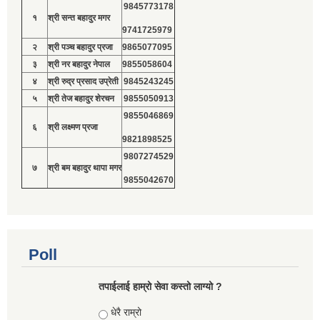
9845773178
१
श्री सन्त बहादुर मगर
9741725979
२
श्री पञ्च बहादुर प्रजा
9865077095
३
श्री नर बहादुर नेपाल
9855058604
४
श्री रुद्र प्रसाद उप्रेती
9845243245
५
श्री तेज बहादुर शेरचन
9855050913
9855046869
६
श्री लक्ष्मण प्रजा
9821898525
9807274529
७
श्री बम बहादुर थापा मगर
9855042670
Poll
तपाईलाई हाम्रो सेवा कस्तो लाग्यो ?
Choices
धेरै राम्रो