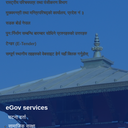
रास्ट्रीय परिचयपत्र तथा पंजीकरण विभाग
मुख्यमन्त्री तथा मन्त्रिपरिषद्को कार्यालय, प्रदेश नं ३
सडक बोर्ड नेपाल
पुन:र्निर्माण सम्बन्धि बारम्बार सोधिने प्रश्नहरुको उत्तरहरु
टेन्डर (E-Tender)
सम्पूर्ण स्थानीय तहहरुको वेबसाइट हेर्न यहाँ क्लिक गर्नुहोस्
eGov services
घटना दर्ता
सामाजिक सुरक्षा