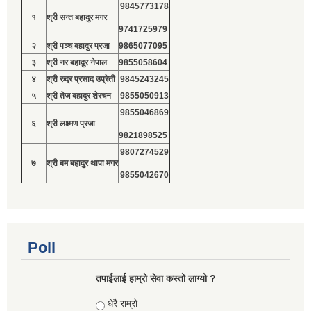
9845773178
१
श्री सन्त बहादुर मगर
9741725979
२
श्री पञ्च बहादुर प्रजा
9865077095
३
श्री नर बहादुर नेपाल
9855058604
४
श्री रुद्र प्रसाद उप्रेती
9845243245
५
श्री तेज बहादुर शेरचन
9855050913
9855046869
६
श्री लक्ष्मण प्रजा
9821898525
9807274529
७
श्री बम बहादुर थापा मगर
9855042670
Poll
तपाईलाई हाम्रो सेवा कस्तो लाग्यो ?
Choices
धेरै राम्रो