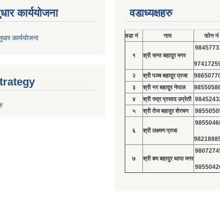
ुधार कार्ययोजना
वडाध्यक्षहरु
वडा नं
नाम
फोन नं
ुधार कार्ययोजना
9845773
१
श्री सन्त बहादुर मगर
9741725
२
श्री पञ्च बहादुर प्रजा
9865077
trategy
३
श्री नर बहादुर नेपाल
9855058
४
श्री रुद्र प्रसाद उप्रेती
9845243
y
५
श्री तेज बहादुर शेरचन
9855050
9855046
६
श्री लक्ष्मण प्रजा
9821898
9807274
७
श्री बम बहादुर थापा मगर
9855042