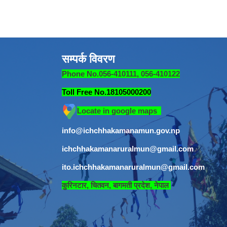
सम्पर्क विवरण
Phone No.056-410111, 056-410122
Toll Free No.18105000200
Locate in google maps
info@ichchhakamanamun.gov.np
ichchhakamanaruralmun@gmail.com
ito.ichchhakamanaruralmun@gmail.com
​
कुरिनटार, चितवन, बागमती प्रदेश, नेपाल