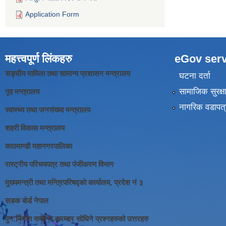
Application Form
महत्त्वपूर्ण लिंकहरु
eGov serv
सङ्घीय मामिला तथा सामान्य प्रशासन मन्त्रालय
घटना दर्ता
सामाजिक सुरक्ष
गृह मन्त्रालय
नागरिक वडापत्
स्वास्थ्य तथा जनसंख्या मन्त्रालय
शहरी विकास मन्त्रालय
काठमाण्डौ महानगरपालिका
रास्ट्रीय परिचयपत्र तथा पंजीकरण विभाग
मुख्यमन्त्री तथा मन्त्रिपरिषद्को कार्यालय, प्रदेश नं ३
सडक बोर्ड नेपाल
पुन:र्निर्माण सम्बन्धि बारम्बार सोधिने प्रश्नहरुको उत्तरहरु