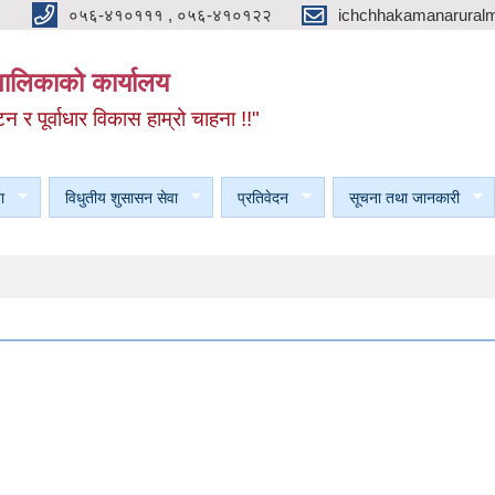
०५६-४१०१११ , ०५६-४१०१२२
ichchhakamanarural
यपालिकाको कार्यालय
टन र पूर्वाधार विकास हाम्रो चाहना !!"
ा
विधुतीय शुसासन सेवा
प्रतिवेदन
सूचना तथा जानकारी