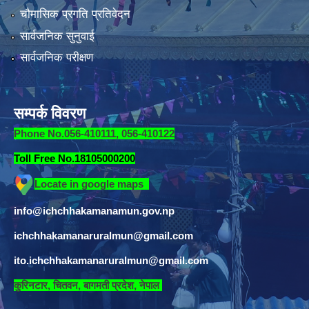
चौमासिक प्रगति प्रतिवेदन
सार्वजनिक सुनुवाई
सार्वजनिक परीक्षण
सम्पर्क विवरण
Phone No.056-410111, 056-410122
Toll Free No.18105000200
Locate in google maps
info@ichchhakamanamun.gov.np
ichchhakamanaruralmun@gmail.com
ito.ichchhakamanaruralmun@gmail.com
​
कुरिनटार, चितवन, बागमती प्रदेश, नेपाल