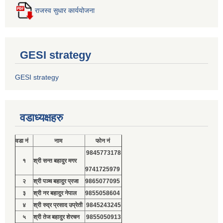
राजस्व सुधार कार्ययोजना
GESI strategy
GESI strategy
वडाध्यक्षहरु
वडा नं
नाम
फोन नं
9845773178
१
श्री सन्त बहादुर मगर
9741725979
२
श्री पञ्च बहादुर प्रजा
9865077095
३
श्री नर बहादुर नेपाल
9855058604
४
श्री रुद्र प्रसाद उप्रेती
9845243245
५
श्री तेज बहादुर शेरचन
9855050913