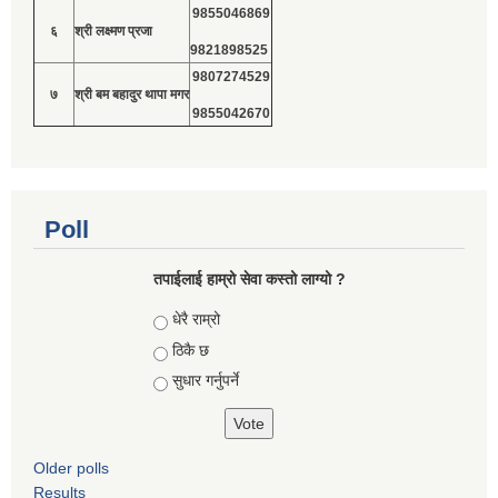
9855046869
६
श्री लक्ष्मण प्रजा
9821898525
9807274529
७
श्री बम बहादुर थापा मगर
9855042670
Poll
तपाईलाई हाम्रो सेवा कस्तो लाग्यो ?
Choices
धेरै राम्रो
ठिकै छ
सुधार गर्नुपर्ने
Older polls
Results