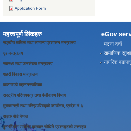
Application Form
महत्त्वपूर्ण लिंकहरु
eGov serv
सङ्घीय मामिला तथा सामान्य प्रशासन मन्त्रालय
घटना दर्ता
सामाजिक सुरक्ष
गृह मन्त्रालय
नागरिक वडापत्
स्वास्थ्य तथा जनसंख्या मन्त्रालय
शहरी विकास मन्त्रालय
काठमाण्डौ महानगरपालिका
रास्ट्रीय परिचयपत्र तथा पंजीकरण विभाग
मुख्यमन्त्री तथा मन्त्रिपरिषद्को कार्यालय, प्रदेश नं ३
सडक बोर्ड नेपाल
पुन:र्निर्माण सम्बन्धि बारम्बार सोधिने प्रश्नहरुको उत्तरहरु