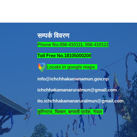
सम्पर्क विवरण
Phone No.056-410111, 056-410122
Toll Free No.18105000200
Locate in google maps
info@ichchhakamanamun.gov.np
ichchhakamanaruralmun@gmail.com
ito.ichchhakamanaruralmun@gmail.com
​
कुरिनटार, चितवन, बागमती प्रदेश, नेपाल