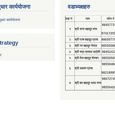
ुधार कार्ययोजना
वडाध्यक्षहरु
वडा नं
नाम
फोन नं
ुधार कार्ययोजना
9845773
१
श्री सन्त बहादुर मगर
9741725
२
श्री पञ्च बहादुर प्रजा
9865077
trategy
३
श्री नर बहादुर नेपाल
9855058
४
श्री रुद्र प्रसाद उप्रेती
9845243
y
५
श्री तेज बहादुर शेरचन
9855050
9855046
६
श्री लक्ष्मण प्रजा
9821898
9807274
७
श्री बम बहादुर थापा मगर
9855042