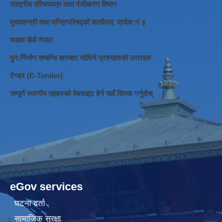
रास्ट्रीय परिचयपत्र तथा पंजीकरण विभाग
मुख्यमन्त्री तथा मन्त्रिपरिषद्को कार्यालय, प्रदेश नं ३
सडक बोर्ड नेपाल
पुन:र्निर्माण सम्बन्धि बारम्बार सोधिने प्रश्नहरुको उत्तरहरु
टेन्डर (E-Tender)
सम्पूर्ण स्थानीय तहहरुको वेबसाइट हेर्न यहाँ क्लिक गर्नुहोस्
eGov services
घटना दर्ता
सामाजिक सुरक्षा