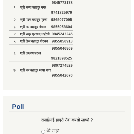
9845773178
१
श्री सन्त बहादुर मगर
9741725979
२
श्री पञ्च बहादुर प्रजा
9865077095
३
श्री नर बहादुर नेपाल
9855058604
४
श्री रुद्र प्रसाद उप्रेती
9845243245
५
श्री तेज बहादुर शेरचन
9855050913
9855046869
६
श्री लक्ष्मण प्रजा
9821898525
9807274529
७
श्री बम बहादुर थापा मगर
9855042670
Poll
तपाईलाई हाम्रो सेवा कस्तो लाग्यो ?
Choices
धेरै राम्रो