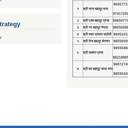
9845773
१
श्री सन्त बहादुर मगर
9741725
२
श्री पञ्च बहादुर प्रजा
9865077
trategy
३
श्री नर बहादुर नेपाल
9855058
४
श्री रुद्र प्रसाद उप्रेती
9845243
y
५
श्री तेज बहादुर शेरचन
9855050
9855046
६
श्री लक्ष्मण प्रजा
9821898
9807274
७
श्री बम बहादुर थापा मगर
9855042