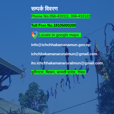
सम्पर्क विवरण
Phone No.056-410111, 056-410122
Toll Free No.18105000200
Locate in google maps
info@ichchhakamanamun.gov.np
ichchhakamanaruralmun@gmail.com
ito.ichchhakamanaruralmun@gmail.com
​
कुरिनटार, चितवन, बागमती प्रदेश, नेपाल