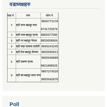
वडाध्यक्षहरु
वडा नं
नाम
फोन नं
9845773178
१
श्री सन्त बहादुर मगर
9741725979
२
श्री पञ्च बहादुर प्रजा
9865077095
३
श्री नर बहादुर नेपाल
9855058604
४
श्री रुद्र प्रसाद उप्रेती
9845243245
५
श्री तेज बहादुर शेरचन
9855050913
9855046869
६
श्री लक्ष्मण प्रजा
9821898525
9807274529
७
श्री बम बहादुर थापा मगर
9855042670
Poll