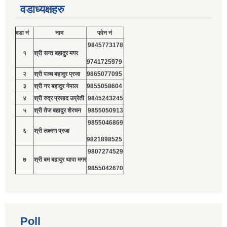
वडाध्यक्षहरु
वडा नं
नाम
फोन नं
9845773178
१
श्री सन्त बहादुर मगर
9741725979
२
श्री पञ्च बहादुर प्रजा
9865077095
३
श्री नर बहादुर नेपाल
9855058604
४
श्री रुद्र प्रसाद उप्रेती
9845243245
५
श्री तेज बहादुर शेरचन
9855050913
9855046869
६
श्री लक्ष्मण प्रजा
9821898525
9807274529
७
श्री बम बहादुर थापा मगर
9855042670
Poll