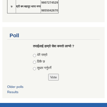
9807274529
७
श्री बम बहादुर थापा मगर
9855042670
Poll
तपाईलाई हाम्रो सेवा कस्तो लाग्यो ?
Choices
धेरै राम्रो
ठिकै छ
सुधार गर्नुपर्ने
Older polls
Results