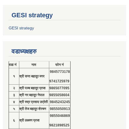
GESI strategy
GESI strategy
वडाध्यक्षहरु
वडा नं
नाम
फोन नं
9845773178
१
श्री सन्त बहादुर मगर
9741725979
२
श्री पञ्च बहादुर प्रजा
9865077095
३
श्री नर बहादुर नेपाल
9855058604
४
श्री रुद्र प्रसाद उप्रेती
9845243245
५
श्री तेज बहादुर शेरचन
9855050913
9855046869
६
श्री लक्ष्मण प्रजा
9821898525