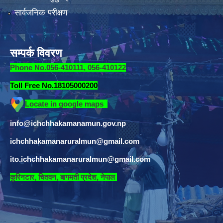
सार्वजनिक परीक्षण
सम्पर्क विवरण
Phone No.056-410111, 056-410122
Toll Free No.18105000200
Locate in google maps
info@ichchhakamanamun.gov.np
ichchhakamanaruralmun@gmail.com
ito.ichchhakamanaruralmun@gmail.com
​
कुरिनटार, चितवन, बागमती प्रदेश, नेपाल