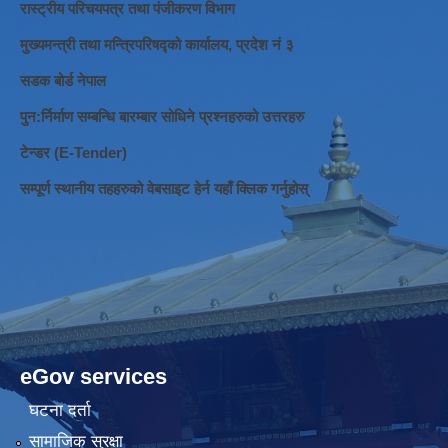
रास्ट्रीय परिचयपत्र तथा पंजीकरण विभाग
मुख्यमन्त्री तथा मन्त्रिपरिषद्को कार्यालय, प्रदेश नं ३
सडक बोर्ड नेपाल
पुन:र्निर्माण सम्बन्धि बारम्बार सोधिने प्रश्नहरुको उत्तरहरु
टेन्डर (E-Tender)
सम्पूर्ण स्थानीय तहहरुको वेबसाइट हेर्न यहाँ क्लिक गर्नुहोस्
eGov services
घटना दर्ता
सामाजिक सुरक्षा