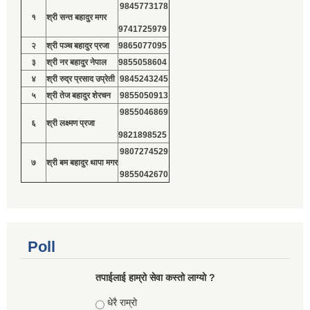
9845773178
१
श्री सन्त बहादुर मगर
9741725979
२
श्री पञ्च बहादुर प्रजा
9865077095
३
श्री नर बहादुर नेपाल
9855058604
४
श्री रुद्र प्रसाद उप्रेती
9845243245
५
श्री तेज बहादुर शेरचन
9855050913
9855046869
६
श्री लक्ष्मण प्रजा
9821898525
9807274529
७
श्री बम बहादुर थापा मगर
9855042670
Poll
तपाईलाई हाम्रो सेवा कस्तो लाग्यो ?
Choices
धेरै राम्रो