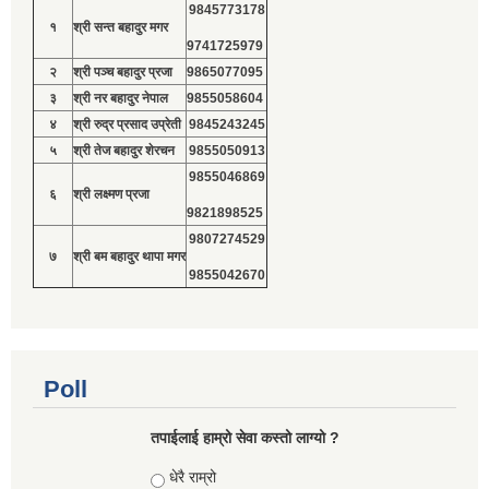
9845773178
१
श्री सन्त बहादुर मगर
9741725979
२
श्री पञ्च बहादुर प्रजा
9865077095
३
श्री नर बहादुर नेपाल
9855058604
४
श्री रुद्र प्रसाद उप्रेती
9845243245
५
श्री तेज बहादुर शेरचन
9855050913
9855046869
६
श्री लक्ष्मण प्रजा
9821898525
9807274529
७
श्री बम बहादुर थापा मगर
9855042670
Poll
तपाईलाई हाम्रो सेवा कस्तो लाग्यो ?
Choices
धेरै राम्रो