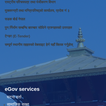
रास्ट्रीय परिचयपत्र तथा पंजीकरण विभाग
मुख्यमन्त्री तथा मन्त्रिपरिषद्को कार्यालय, प्रदेश नं ३
सडक बोर्ड नेपाल
पुन:र्निर्माण सम्बन्धि बारम्बार सोधिने प्रश्नहरुको उत्तरहरु
टेन्डर (E-Tender)
सम्पूर्ण स्थानीय तहहरुको वेबसाइट हेर्न यहाँ क्लिक गर्नुहोस्
eGov services
घटना दर्ता
सामाजिक सुरक्षा