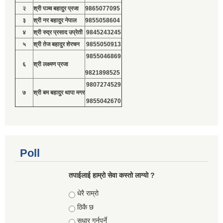
२
श्री पञ्च बहादुर प्रजा
9865077095
३
श्री नर बहादुर नेपाल
9855058604
४
श्री रुद्र प्रसाद उप्रेती
9845243245
५
श्री तेज बहादुर शेरचन
9855050913
9855046869
६
श्री लक्ष्मण प्रजा
9821898525
9807274529
७
श्री बम बहादुर थापा मगर
9855042670
Poll
तपाईलाई हाम्रो सेवा कस्तो लाग्यो ?
Choices
धेरै राम्रो
ठिकै छ
सुधार गर्नुपर्ने