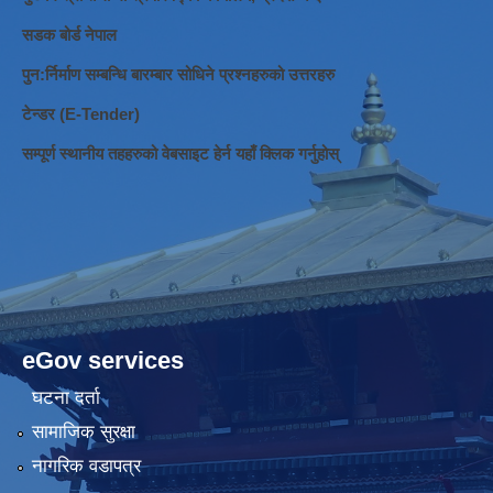
सडक बोर्ड नेपाल
पुन:र्निर्माण सम्बन्धि बारम्बार सोधिने प्रश्नहरुको उत्तरहरु
टेन्डर (E-Tender)
सम्पूर्ण स्थानीय तहहरुको वेबसाइट हेर्न यहाँ क्लिक गर्नुहोस्
eGov services
घटना दर्ता
सामाजिक सुरक्षा
नागरिक वडापत्र