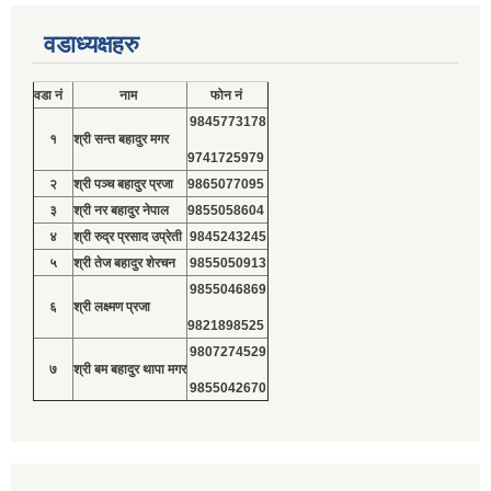
वडाध्यक्षहरु
वडा नं
नाम
फोन नं
9845773178
१
श्री सन्त बहादुर मगर
9741725979
२
श्री पञ्च बहादुर प्रजा
9865077095
३
श्री नर बहादुर नेपाल
9855058604
४
श्री रुद्र प्रसाद उप्रेती
9845243245
५
श्री तेज बहादुर शेरचन
9855050913
9855046869
६
श्री लक्ष्मण प्रजा
9821898525
9807274529
७
श्री बम बहादुर थापा मगर
9855042670