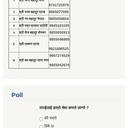
१
श्री सन्त बहादुर मगर
9741725979
२
श्री पञ्च बहादुर प्रजा
9865077095
३
श्री नर बहादुर नेपाल
9855058604
४
श्री रुद्र प्रसाद उप्रेती
9845243245
५
श्री तेज बहादुर शेरचन
9855050913
9855046869
६
श्री लक्ष्मण प्रजा
9821898525
9807274529
७
श्री बम बहादुर थापा मगर
9855042670
Poll
तपाईलाई हाम्रो सेवा कस्तो लाग्यो ?
Choices
धेरै राम्रो
ठिकै छ