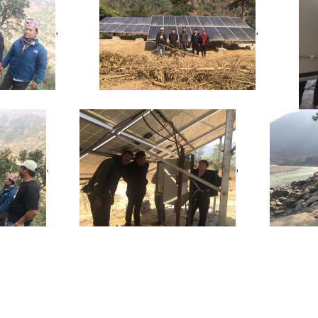
,
,
,
,