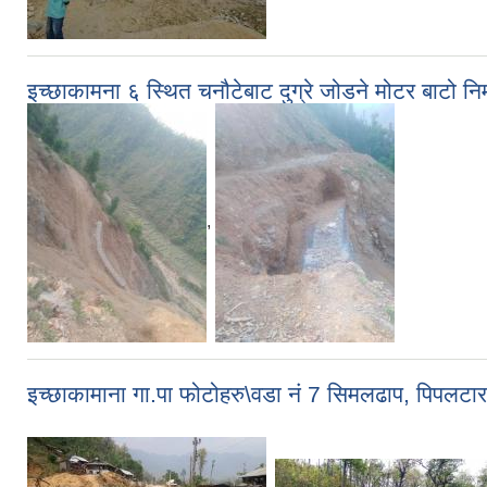
इच्छाकामना ६ स्थित चनौटेबाट दुग्रे जोडने मोटर बाटो निर्माण
,
इच्छाकामाना गा.पा फोटोहरु\वडा नं 7 सिमलढाप, पिपलटा