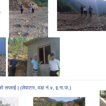
,
,
,
ो सप्लाई | (लेवाटार, वडा नं.४, इ.गा.पा.)