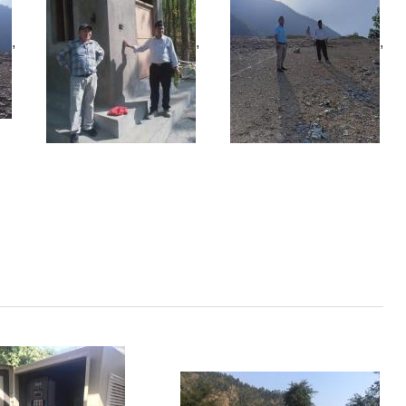
,
,
,