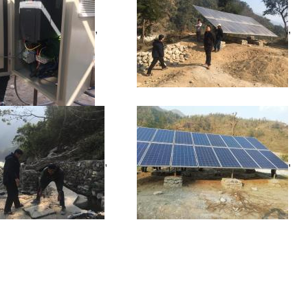
,
,
,
,