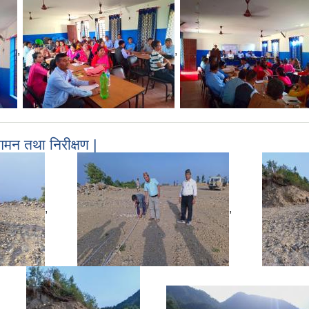
,
,
गमन तथा निरीक्षण |
,
,