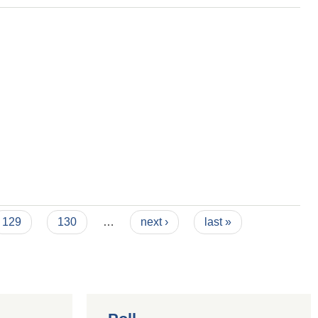
129
130
…
next ›
last »