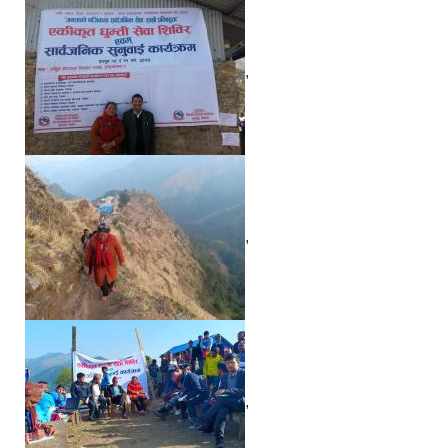
,
,
,