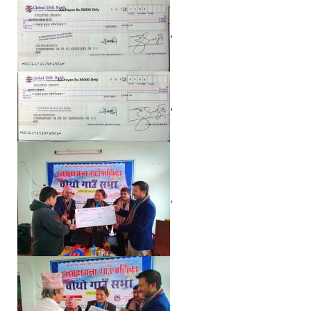
,
,
,