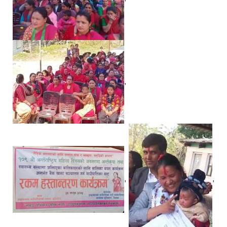
,
,
,