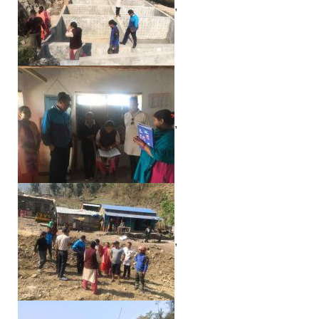
,
,
,