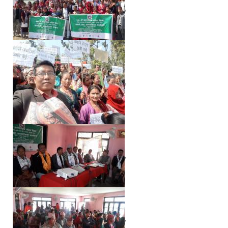
,
,
,
,