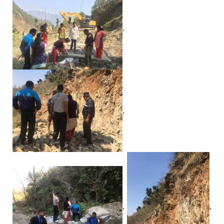
,
,
,
,