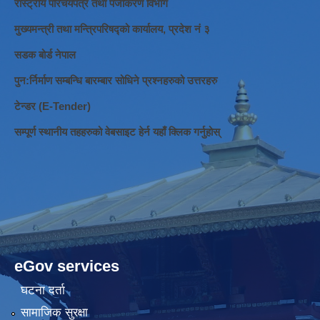
रास्ट्रीय परिचयपत्र तथा पंजीकरण विभाग
मुख्यमन्त्री तथा मन्त्रिपरिषद्को कार्यालय, प्रदेश नं ३
सडक बोर्ड नेपाल
पुन:र्निर्माण सम्बन्धि बारम्बार सोधिने प्रश्नहरुको उत्तरहरु
टेन्डर (E-Tender)
सम्पूर्ण स्थानीय तहहरुको वेबसाइट हेर्न यहाँ क्लिक गर्नुहोस्
eGov services
घटना दर्ता
सामाजिक सुरक्षा