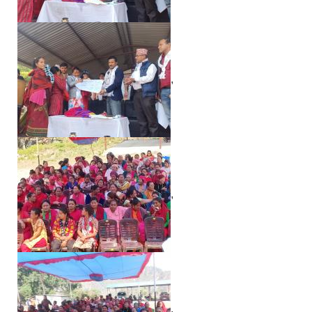
,
,
,