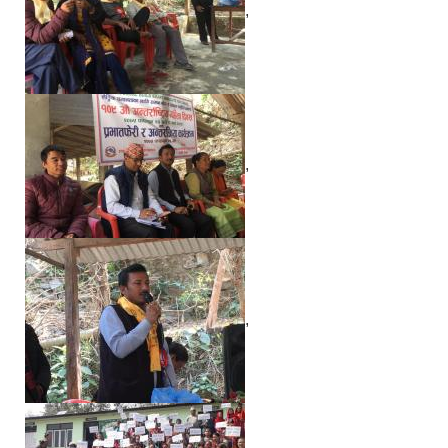
,
,
,