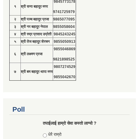
9845773178
१
श्री सन्त बहादुर मगर
9741725979
२
श्री पञ्च बहादुर प्रजा
9865077095
३
श्री नर बहादुर नेपाल
9855058604
४
श्री रुद्र प्रसाद उप्रेती
9845243245
५
श्री तेज बहादुर शेरचन
9855050913
9855046869
६
श्री लक्ष्मण प्रजा
9821898525
9807274529
७
श्री बम बहादुर थापा मगर
9855042670
Poll
तपाईलाई हाम्रो सेवा कस्तो लाग्यो ?
Choices
धेरै राम्रो