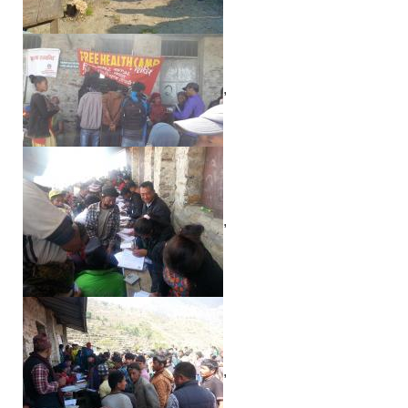
,
,
,