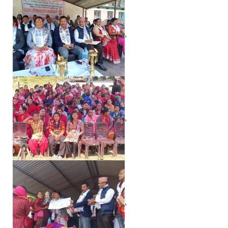
,
,
,