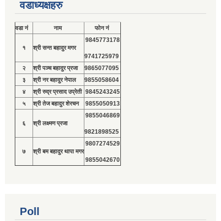
वडाध्यक्षहरु
वडा नं
नाम
फोन नं
9845773178
१
श्री सन्त बहादुर मगर
9741725979
२
श्री पञ्च बहादुर प्रजा
9865077095
३
श्री नर बहादुर नेपाल
9855058604
४
श्री रुद्र प्रसाद उप्रेती
9845243245
५
श्री तेज बहादुर शेरचन
9855050913
9855046869
६
श्री लक्ष्मण प्रजा
9821898525
9807274529
७
श्री बम बहादुर थापा मगर
9855042670
Poll