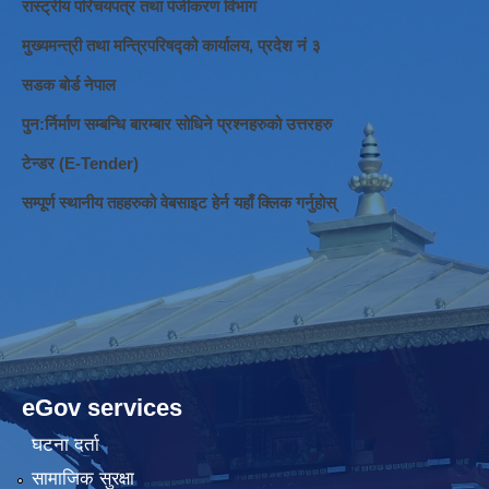
रास्ट्रीय परिचयपत्र तथा पंजीकरण विभाग
मुख्यमन्त्री तथा मन्त्रिपरिषद्को कार्यालय, प्रदेश नं ३
सडक बोर्ड नेपाल
पुन:र्निर्माण सम्बन्धि बारम्बार सोधिने प्रश्नहरुको उत्तरहरु
टेन्डर (E-Tender)
सम्पूर्ण स्थानीय तहहरुको वेबसाइट हेर्न यहाँ क्लिक गर्नुहोस्
eGov services
घटना दर्ता
सामाजिक सुरक्षा