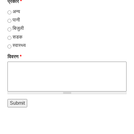
प्रकार
*
अन्य
पानी
बिजुली
सडक
स्वास्थ्य
विवरण
*