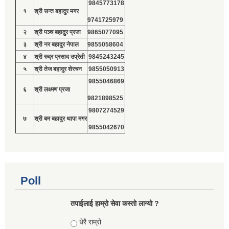
9845773178
१
श्री सन्त बहादुर मगर
9741725979
२
श्री पञ्च बहादुर प्रजा
9865077095
३
श्री नर बहादुर नेपाल
9855058604
४
श्री रुद्र प्रसाद उप्रेती
9845243245
५
श्री तेज बहादुर शेरचन
9855050913
9855046869
६
श्री लक्ष्मण प्रजा
9821898525
9807274529
७
श्री बम बहादुर थापा मगर
9855042670
Poll
तपाईलाई हाम्रो सेवा कस्तो लाग्यो ?
Choices
धेरै राम्रो