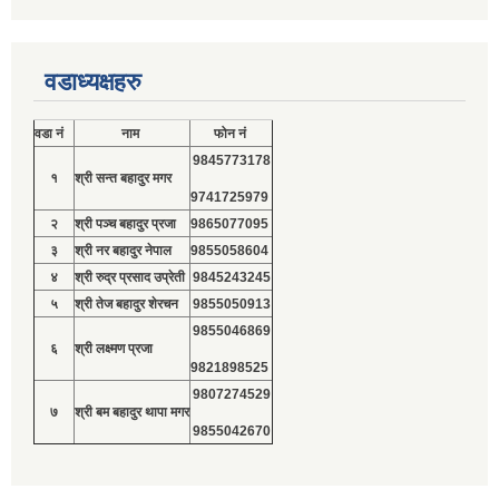
वडाध्यक्षहरु
वडा नं
नाम
फोन नं
9845773178
१
श्री सन्त बहादुर मगर
9741725979
२
श्री पञ्च बहादुर प्रजा
9865077095
३
श्री नर बहादुर नेपाल
9855058604
४
श्री रुद्र प्रसाद उप्रेती
9845243245
५
श्री तेज बहादुर शेरचन
9855050913
9855046869
६
श्री लक्ष्मण प्रजा
9821898525
9807274529
७
श्री बम बहादुर थापा मगर
9855042670