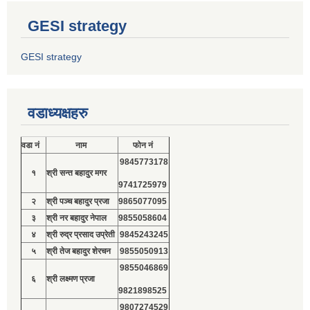
GESI strategy
GESI strategy
वडाध्यक्षहरु
वडा नं
नाम
फोन नं
9845773178
१
श्री सन्त बहादुर मगर
9741725979
२
श्री पञ्च बहादुर प्रजा
9865077095
३
श्री नर बहादुर नेपाल
9855058604
४
श्री रुद्र प्रसाद उप्रेती
9845243245
५
श्री तेज बहादुर शेरचन
9855050913
9855046869
६
श्री लक्ष्मण प्रजा
9821898525
9807274529