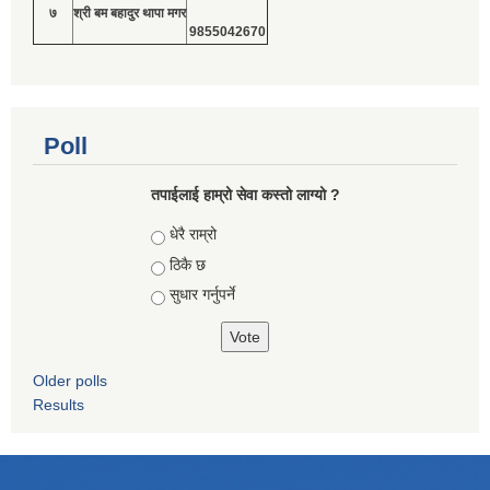
७
श्री बम बहादुर थापा मगर
9855042670
Poll
तपाईलाई हाम्रो सेवा कस्तो लाग्यो ?
Choices
धेरै राम्रो
ठिकै छ
सुधार गर्नुपर्ने
Older polls
Results