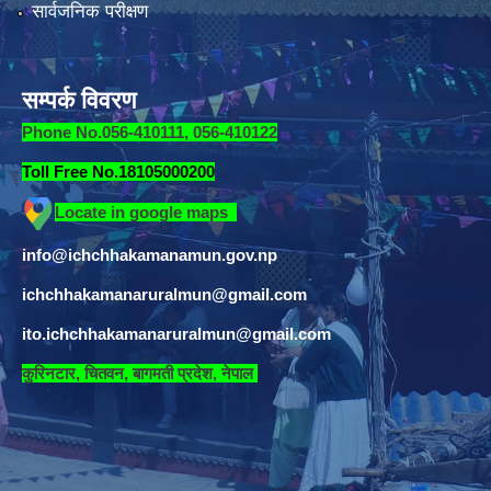
सार्वजनिक परीक्षण
सम्पर्क विवरण
Phone No.056-410111, 056-410122
Toll Free No.18105000200
Locate in google maps
info@ichchhakamanamun.gov.np
ichchhakamanaruralmun@gmail.com
ito.ichchhakamanaruralmun@gmail.com
​
कुरिनटार, चितवन, बागमती प्रदेश, नेपाल