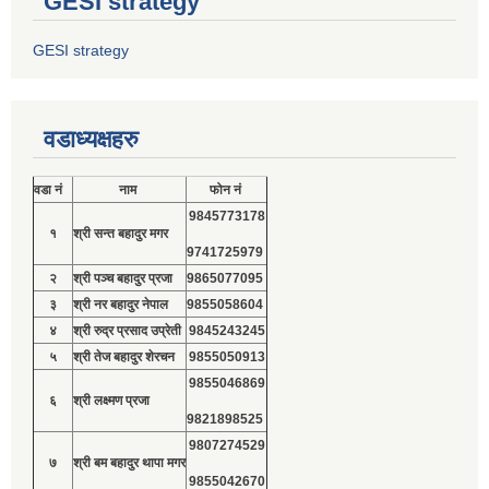
GESI strategy
GESI strategy
वडाध्यक्षहरु
वडा नं
नाम
फोन नं
9845773178
१
श्री सन्त बहादुर मगर
9741725979
२
श्री पञ्च बहादुर प्रजा
9865077095
३
श्री नर बहादुर नेपाल
9855058604
४
श्री रुद्र प्रसाद उप्रेती
9845243245
५
श्री तेज बहादुर शेरचन
9855050913
9855046869
६
श्री लक्ष्मण प्रजा
9821898525
9807274529
७
श्री बम बहादुर थापा मगर
9855042670