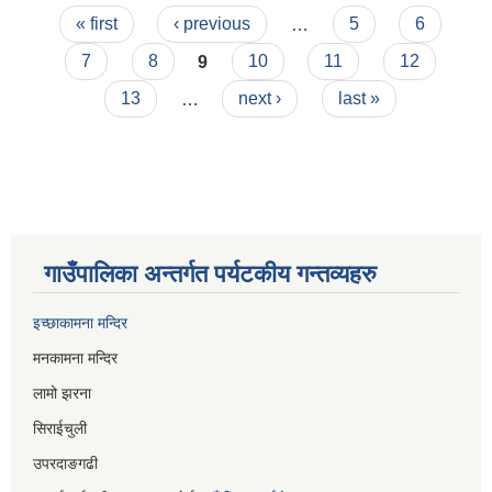
Pages
देखि २०७९/११/३०
« first
‹ previous
…
5
6
7
8
9
10
11
12
13
…
next ›
last »
गाउँपालिका अन्तर्गत पर्यटकीय गन्तव्यहरु
इच्छाकामना मन्दिर
मनकामना मन्दिर
लामो झरना
सिराईचुली
उपरदाङगढी