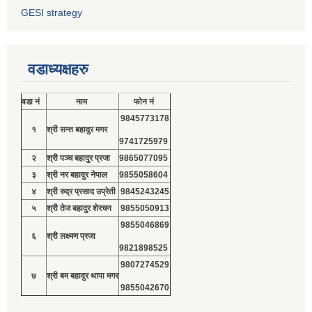
GESI strategy
वडाध्यक्षहरु
वडा नं
नाम
फोन नं
9845773178
१
श्री सन्त बहादुर मगर
9741725979
२
श्री पञ्च बहादुर प्रजा
9865077095
३
श्री नर बहादुर नेपाल
9855058604
४
श्री रुद्र प्रसाद उप्रेती
9845243245
५
श्री तेज बहादुर शेरचन
9855050913
9855046869
६
श्री लक्ष्मण प्रजा
9821898525
9807274529
७
श्री बम बहादुर थापा मगर
9855042670