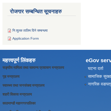
रोजगार सम्बन्धित सूचनाहरु
नि:शुल्क तालिम दिने सम्बन्धमा
Application Form
महत्त्वपूर्ण लिंकहरु
eGov serv
सङ्घीय मामिला तथा सामान्य प्रशासन मन्त्रालय
घटना दर्ता
सामाजिक सुरक्ष
गृह मन्त्रालय
नागरिक वडापत्
स्वास्थ्य तथा जनसंख्या मन्त्रालय
शहरी विकास मन्त्रालय
काठमाण्डौ महानगरपालिका