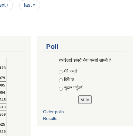
ext ›
last »
Poll
तपाईलाई हाम्रो सेवा कस्तो लाग्यो ?
178
Choices
धेरै राम्रो
979
ठिकै छ
095
सुधार गर्नुपर्ने
604
245
913
Older polls
869
Results
525
529