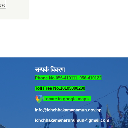
670
सम्पर्क विवरण
Phone No.056-410111, 056-410122
Toll Free No.18105000200
Locate in google maps
info@ichchhakamanamun.gov.np
ichchhakamanaruralmun@gmail.com