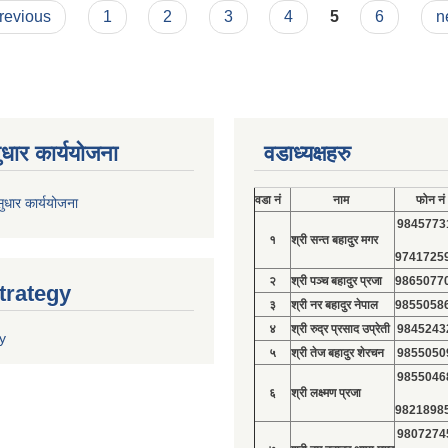
previous
1
2
3
4
5
6
n
ुधार कार्ययोजना
वडाध्यक्षहरु
वडा नं
नाम
फोन नं
ुधार कार्ययोजना
9845773
१
श्री सन्त बहादुर मगर
9741725
२
श्री पञ्च बहादुर प्रजा
9865077
trategy
३
श्री नर बहादुर नेपाल
9855058
४
श्री रुद्र प्रसाद उप्रेती
9845243
y
५
श्री तेज बहादुर शेरचन
9855050
9855046
६
श्री लक्ष्मण प्रजा
9821898
9807274