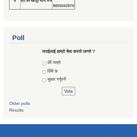
७
श्री बम बहादुर थापा मगर
9855042670
Poll
तपाईलाई हाम्रो सेवा कस्तो लाग्यो ?
Choices
धेरै राम्रो
ठिकै छ
सुधार गर्नुपर्ने
Older polls
Results