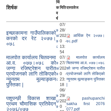
र्थि
शिर्षक
क
मिति
दस्तावेज
व
र्ष
07/
७
28/
इच्छाकामना गाउँपालिकाको
७/
202
आर्थिक ऐन २०७७।
करको दर रेट २०७७।
७
0 -
७८.pdf
०७८
८
13:
54
मालपोत कार्यालय चितवनमा
07/
मालपोत कार्यालय
आ.व. ०७७।०७८ को
७
27/
चितवनमा आ.व. ०७७।०७८
जग्गा रजिष्ट्रेशन पारीत
७/
202
को जग्गा रजिष्ट्रेशन पारीत
प्रयोजनको लागि तोकिएको
७
0 -
प्रयोजनको लागि तोकिएको
न्युनतम मूल्याङ्कन
८
23:
न्युनतम मूल्याङ्कन पुस्तिका
पुस्तिका |
18
|
06/
७
29/
पशुपन्छी विकास शाखा
pashupanchi
६/
202
प्रथम चौमासिक प्रतिवेदन
sakha first 2076
७
0 -
२०७६/०७७
077.pdf