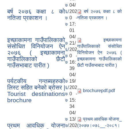
७
04/
बर्ष २०७६ कक्षा ८ को
६/
202
बर्ष २०७६ कक्षा ८ को
नतिजा प्रकाशन ।
७
0 -
नतिजा प्रकाशन ।
७
17:
01
04/
इच्छाकामना गाउँपालिकाको
इच्छाकामना
७
21/
संसोधित विनियोजन ऐन
गाउँपालिकाको संसोधित
६/
202
२०७६ ( इच्छाकामना
विनियोजन ऐन २०७६ (
७
0 -
गाउँपालिकाको छैटौ
इच्छाकामना गाउँपालिकाको
७
16:
गाउँसभाबाट पारीत )
छैटौ गाउँसभाबाट पारीत )
39
04/
पर्यटकीय गन्तब्यहरुको
७
19/
लिस्ट सहित बनेको ब्रोसर |
६/
202
brochurepdf.pdf
Tourist destinations
७
0 -
brochure
७
15:
34
04/
७
13/
प्रथम आवधिक योजना_
प्रथम आवधिक योजना
७/
202
(२०७७।०७८__-२०८१।