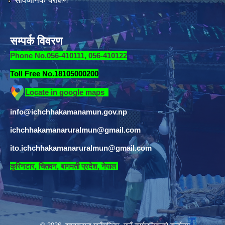
सार्वजनिक परीक्षण
सम्पर्क विवरण
Phone No.056-410111, 056-410122
Toll Free No.18105000200
Locate in google maps
info@ichchhakamanamun.gov.np
ichchhakamanaruralmun@gmail.com
ito.ichchhakamanaruralmun@gmail.com
​
कुरिनटार, चितवन, बागमती प्रदेश, नेपाल