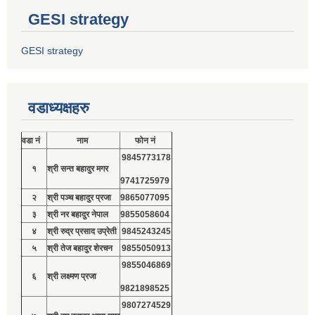
GESI strategy
GESI strategy
वडाध्यक्षहरु
वडा नं
नाम
फोन नं
9845773178
१
श्री सन्त बहादुर मगर
9741725979
२
श्री पञ्च बहादुर प्रजा
9865077095
३
श्री नर बहादुर नेपाल
9855058604
४
श्री रुद्र प्रसाद उप्रेती
9845243245
५
श्री तेज बहादुर शेरचन
9855050913
9855046869
६
श्री लक्ष्मण प्रजा
9821898525
9807274529