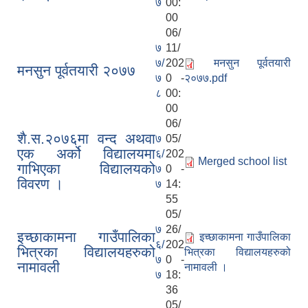
७
00:
00
06/
७
11/
७/
202
मनसुन पूर्वतयारी
मनसुन पूर्वतयारी २०७७
७
0 -
२०७७.pdf
८
00:
00
06/
शै.स.२०७६मा वन्द अथवा
७
05/
एक अर्को विद्यालयमा
६/
202
Merged school list
गाभिएका विद्यालयको
७
0 -
विवरण ।
७
14:
55
05/
७
26/
इच्छाकामना गाउँपालिका
इच्छाकामना गाउँपालिका
६/
202
भित्रका विद्यालयहरुको
भित्रका विद्यालयहरुको
७
0 -
नामावली
नामावली ।
७
18:
36
05/